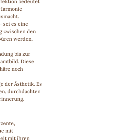
fektion bedeutet 
 Harmonie 
usmacht.
sei es eine 
ng zwischen den 
spüren werden. 
dung bis zur 
amtbild. Diese 
phäre noch 
e der Ästhetik. Es 
nen, durchdachten 
rinnerung.
zente, 
e mit 
it mit ihren 