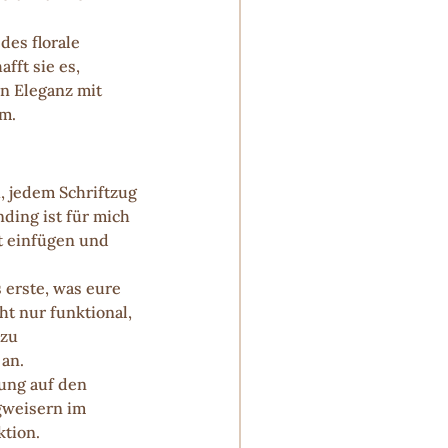
des florale 
fft sie es, 
n Eleganz mit 
m.
, jedem Schriftzug 
ding ist für mich 
t einfügen und 
s erste, was eure 
t nur funktional, 
zu 
 an.
ung auf den 
gweisern im 
ktion.