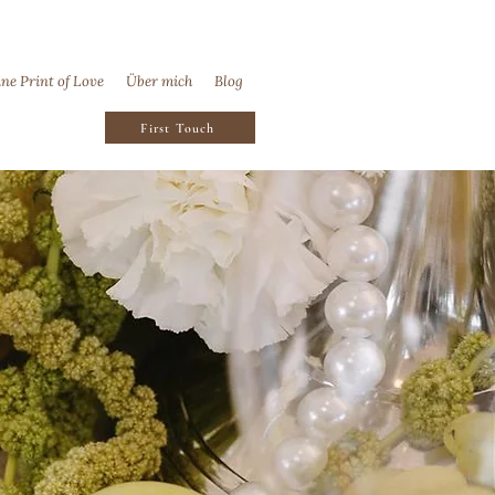
ine Print of Love
Über mich
Blog
First Touch