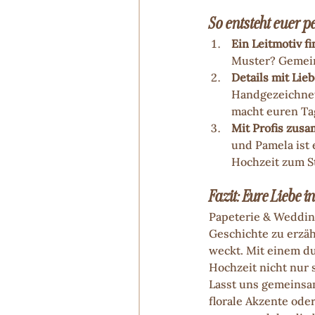
So entsteht euer 
Ein Leitmotiv f
Muster? Gemein
Details mit Lie
Handgezeichnet
macht euren Ta
Mit Profis zus
und Pamela ist
Hochzeit zum St
Fazit: Eure Liebe i
Papeterie & Wedding
Geschichte zu erzäh
weckt. Mit einem du
Hochzeit nicht nur 
Lasst uns gemeinsam
florale Akzente ode