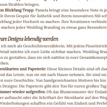
 zum Strahlen bringen.
on Blickfang Tropp
: Pamela bringt eine besondere Note in je
t ihrem Gespür für Ästhetik und ihrem innovativen Stil scha
kfang jeder Hochzeit zu machen. Ihre Kreationen verbinde
 machen jedes Wedding Branding zu etwas ganz Besondere
o eure Designs lebendig werden
 ich mich als Geschichtenerzählerin. Mit jedem Pinselstrich
etail möchte ich eure Liebe sichtbar machen. Wedding Bran
so zu gestalten, dass sie sich nahtlos in euer Gesamtkonzep
eiben.
enükarten und Papeterie:
 Diese kleinen Details sind oft da
nd das Letzte, was sie mit nach Hause nehmen. Sie sind nich
en eure Geschichte. Von handgezeichneten Motiven bis hin 
n Designs: Die Papeterie gibt den Ton für euren großen Tag
immer wieder aufgreifen
: Ob das Blumenmuster der Einlad
er auftaucht oder die Schriftart der Menükarte auf den We
Wiederholungen schaffen ein Gefühl von Einheit und Perfe