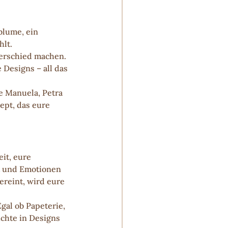
blume, ein 
hlt.
terschied machen. 
esigns – all das 
 Manuela, Petra 
pt, das eure 
it, eure 
t und Emotionen 
reint, wird eure 
gal ob Papeterie, 
ichte in Designs 