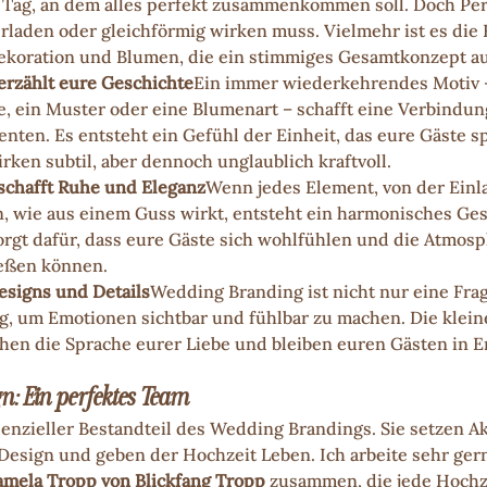
n Tag, an dem alles perfekt zusammenkommen soll. Doch Per
berladen oder gleichförmig wirken muss. Vielmehr ist es die
ekoration und Blumen, die ein stimmiges Gesamtkonzept a
erzählt eure Geschichte
Ein immer wiederkehrendes Motiv – 
, ein Muster oder eine Blumenart – schafft eine Verbindu
nten. Es entsteht ein Gefühl der Einheit, das eure Gäste 
irken subtil, aber dennoch unglaublich kraftvoll.
 schafft Ruhe und Eleganz
Wenn jedes Element, von der Einla
, wie aus einem Guss wirkt, entsteht ein harmonisches Ges
orgt dafür, dass eure Gäste sich wohlfühlen und die Atmos
ießen können.
esigns und Details
Wedding Branding ist nicht nur eine Frag
g, um Emotionen sichtbar und fühlbar zu machen. Die klei
hen die Sprache eurer Liebe und bleiben euren Gästen in E
: Ein perfektes Team
enzieller Bestandteil des Wedding Brandings. Sie setzen Ak
Design und geben der Hochzeit Leben. Ich arbeite sehr gern
amela Tropp von Blickfang Tropp
 zusammen, die jede Hochze