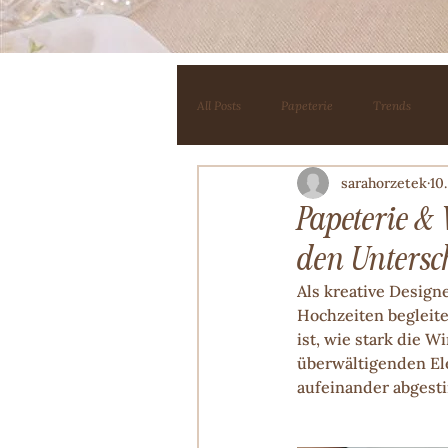
All Posts
Papeterie
Trends
sarahorzetek
10
Papeterie &
den Unters
Als kreative Design
Hochzeiten begleite
ist, wie stark die 
überwältigenden Ele
aufeinander abgest