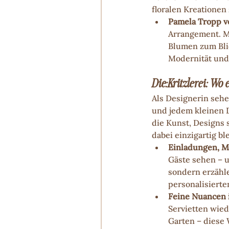
floralen Kreationen
Pamela Tropp v
Arrangement. Mi
Blumen zum Blic
Modernität und
Die:Kritzlerei: W
Als Designerin sehe
und jedem kleinen D
die Kunst, Designs 
dabei einzigartig bl
Einladungen, M
Gäste sehen – u
sondern erzähl
personalisierte
Feine Nuancen 
Servietten wied
Garten – diese 