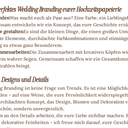
perfektes Wedding Branding eurer Hochzeitspapeterie 
inden
Was macht euch als Paar aus? Eine Farbe, ein Lieblings
sam entwickeln wir ein Konzept, das eure Geschichte erzä
be gestalten
Es sind die kleinen Dinge, die einen großen Un
e Elemente, durchdachte Farbkombinationen und stimmige D
g zu etwas ganz Besonderem.
ammenarbeiten
Die Zusammenarbeit mit kreativen Köpfen wie
 ein wahrer Segen. Gemeinsam schaffen wir ein Gesamtkonze
rahlen bringt.
n Designs und Details 
 Branding ist keine Frage von Trends. Es ist eine Möglichke
len – auf eine Weise, die eure Persönlichkeit widerspiegel
rchdachten Konzept, das Design, Blumen und Dekoration ve
schön, sondern unvergesslich.
 an den Details arbeiten, die eure Liebe sichtbar machen. E
r dekorative Feinheiten – ich freue mich darauf, eure Gesch