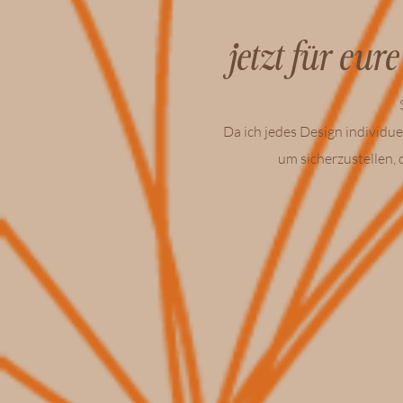
jetzt für eu
​
Da ich jedes Design individue
um sicherzustellen,