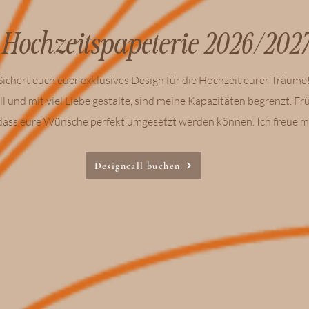
re Hochzeitspapeterie 2026/20
S
ichert euch euer exklusives Design für die Hochzeit eurer Träume
ll und mit viel Liebe gestalte, sind meine Kapazitäten begrenzt. Frü
 dass eure Wünsche perfekt umgesetzt werden können. Ich freue mi
Designcall buchen