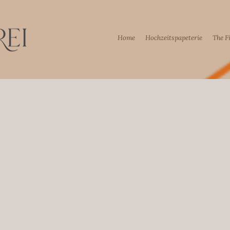
Home
Hochzeitspapeterie
The F