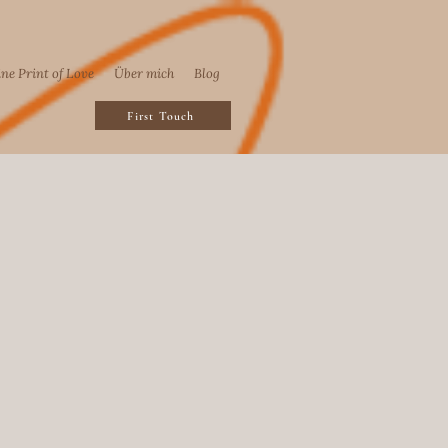
ine Print of Love
Über mich
Blog
First Touch