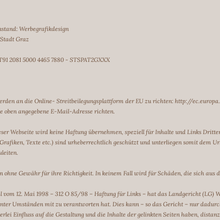
stand: Werbegrafikdesign
 Stadt Graz
AT91 2081 5000 4465 7880 - STSPAT2GXXX
rden an die Online- Streitbeilegungsplattform der EU zu richten:
http://ec.europa
ie oben angegebene E-Mail-Adresse richten.
eser Webseite wird keine Haftung übernehmen, speziell für Inhalte und Links Dritter
r, Grafiken, Texte etc.) sind urheberrechtlich geschützt und unterliegen somit dem 
uleiten.
gen ohne Gewähr für ihre Richtigkeit. In keinem Fall wird für Schäden, die sich au
il vom 12. Mai 1998 – 312 O 85/98 – Haftung für Links – hat das Landgericht (LG) 
te unter Umständen mit zu verantworten hat. Dies kann – so das Gericht – nur dadu
erlei Einfluss auf die Gestaltung und die Inhalte der gelinkten Seiten haben, distan