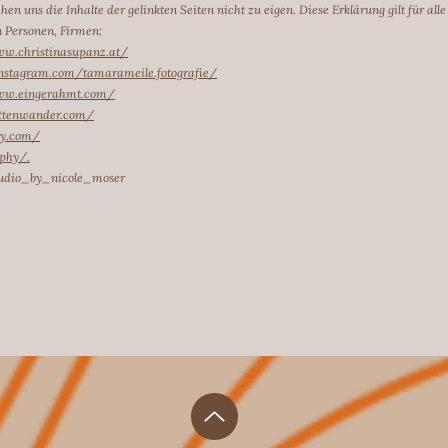
n uns die Inhalte der gelinkten Seiten nicht zu eigen. Diese Erklärung gilt für all
n Personen, Firmen:
ww.christinasupanz.at/
nstagram.com/tamarameile.fotografie/
www.eingerahmt.com/
ettenwander.com/
hy.com/
aphy/.
tudio_by_nicole_moser