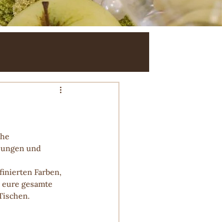
che 
lungen und 
inierten Farben, 
h eure gesamte 
Tischen.