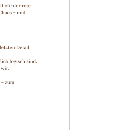
 oft: der rote 
Chaos – und 
etzten Detail.
ich logisch sind. 
 wir.
 – zum 