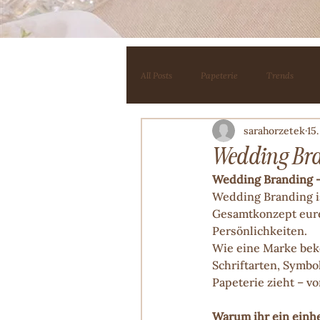
All Posts
Papeterie
Trends
sarahorzetek
15
Wedding Bran
Wedding Branding – 
Wedding Branding is
Gesamtkonzept eure
Persönlichkeiten.
Wie eine Marke bek
Schriftarten, Symbo
Papeterie zieht – v
Warum ihr ein einhe