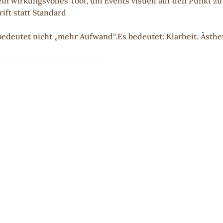
n wirkungsvolles Tool, um Events visuell auf den Punkt zu
ift statt Standard
deutet nicht „mehr Aufwand“.Es bedeutet: Klarheit. Ästheti
rchzieht – und hängen bleibt.