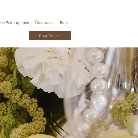
ine Print of Love
Über mich
Blog
First Touch