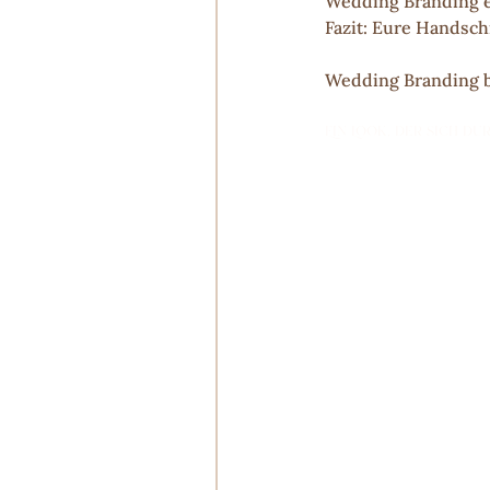
Wedding Branding ei
Fazit: Eure Handschr
Wedding Branding be
Ein Look, der sich du