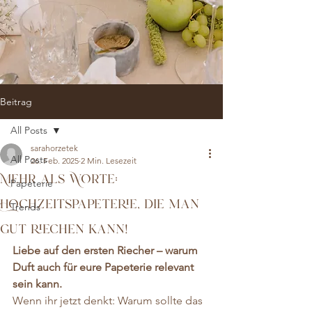
Beitrag
All Posts
sarahorzetek
All Posts
26. Feb. 2025
2 Min. Lesezeit
Mehr als Worte:
Papeterie
Hochzeitspapeterie, die man
Trends
gut riechen kann!
Liebe auf den ersten Riecher – warum 
Duft auch für eure Papeterie relevant 
sein kann.
Wenn ihr jetzt denkt: Warum sollte das 