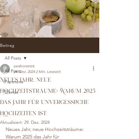
Beitrag
All Posts
sarahorzetek
All Posts
29. Dez. 2024
2 Min. Lesezeit
Neues Jahr, neue
Papeterie
Hochzeitsträume: Warum 2025
Trends
das Jahr für unvergessliche
Hochzeiten ist
Aktualisiert:
29. Dez. 2024
Neues Jahr, neue Hochzeitsträume: 
Warum 2025 das Jahr für 