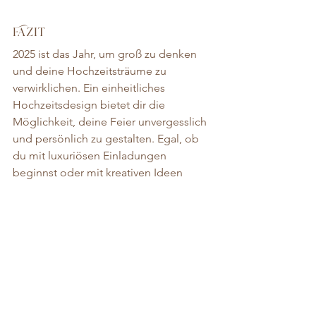
Fazit
2025 ist das Jahr, um groß zu denken 
und deine Hochzeitsträume zu 
verwirklichen. Ein einheitliches 
Hochzeitsdesign bietet dir die 
Möglichkeit, deine Feier unvergesslich 
und persönlich zu gestalten. Egal, ob 
du mit luxuriösen Einladungen 
beginnst oder mit kreativen Ideen 
deine Geschichte in jedem Detail 
erzählst – dieses Jahr gehört dir.
Kontaktiere mich, um gemeinsam an 
deiner Traumhochzeit zu arbeiten und 
deine Vision für 2025 Wirklichkeit 
werden zu lassen!
Trends